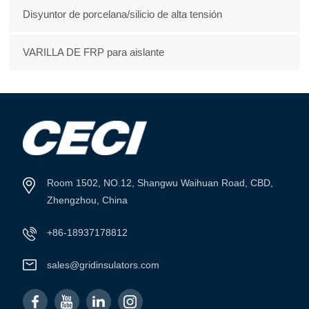
Disyuntor de porcelana/silicio de alta tensión
VARILLA DE FRP para aislante
Room 1502, NO.12, Shangwu Waihuan Road, CBD,
Zhengzhou, China
+86-18937178812
sales@gridinsulators.com