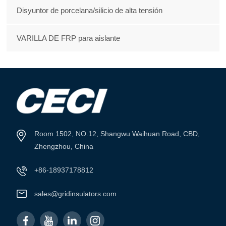
Disyuntor de porcelana/silicio de alta tensión
VARILLA DE FRP para aislante
Room 1502, NO.12, Shangwu Waihuan Road, CBD,
Zhengzhou, China
+86-18937178812
sales@gridinsulators.com