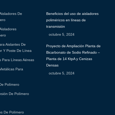
 Aisladores De
Beneficios del uso de aisladores
ero
poliméricos en líneas de
transmisión
Aisladores
octubre 5, 2024
mero
ara Aislantes De
Proyecto de Ampliación Planta de
r Y Poste De Línea
Bicarbonato de Sodio Refinado –
Planta de 14 KtpA y Cenizas
s Para Líneas Aéreas
Densas
Metálicas Para
octubre 5, 2024
De Polímero
nsión De Polímero
ios De Polímero