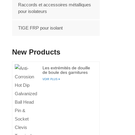
Raccords et accessoires métalliques
pour isolateurs
TIGE FRP pour isolant
New Products
Les extrémités de douille
de boule des garnitures
d’extrémité d’isolateur
VOIR PLUS
40kN forgent les
garnitures galvanisées en
acier