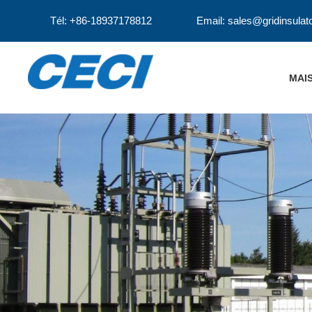
Tél: +86-18937178812
Email: sales@gridinsulat
MAI