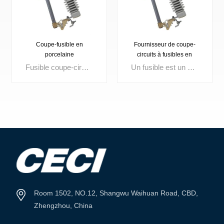
Coupe-fusible en
Fournisseur de coupe-
porcelaine
circuits à fusibles en
silicone CECI 11 kV :
Fusible coupe-circuit extérieur. Tension nominale : 3 kV, 10 kV, 15 kV, 24 kV, 27 kV, 33 kV, 36 kV. Intensité maximale : 100 A, 200 A.
Un fusible est un dispositif compact de protection contre les surintensités qui fait fondre son élément interne lorsque le courant dépasse une limite définie, interrompant instantanément le circuit. Largement utilisés dans la distribution d’énergie, les appareillages de commutation, les transformateurs et les tableaux de commande, les fusibles de haute qualité assurent une isolation rapide des défauts, renforcent la sécurité des circuits et la fiabilité du système.
excellents fusibles
VOIR PLUS
VOIR PLUS
Room 1502, NO.12, Shangwu Waihuan Road, CBD,
Zhengzhou, China