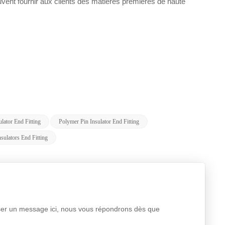
uvent fournir aux clients des matières premières de haute
lator End Fitting
Polymer Pin Insulator End Fitting
sulators End Fitting
aisser un message ici, nous vous répondrons dès que