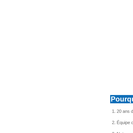
VOIR PLUS
Coupe-circuits à fusibles
en silicone
VOIR PLUS
disque isolant en verre à
double parapluie
VOIR PLUS
isolant en verre
aérodynamique
VOIR PLUS
Pourqu
20 ans d
Isolateur en verre
résistant à la pollution
U70BP
Équipe d
VOIR PLUS