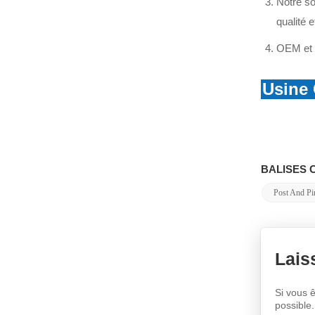
Notre so
isolateur de suspension
qualité 
en verre
U300B/U420B/U550B
VOIR PLUS
OEM et 
Usine
BALISES 
Post And Pin
Lais
Si vous ê
possible.