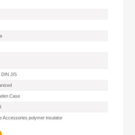
a
 DIN JIS
anized
oden Case
8
 Accessories polymer insulator