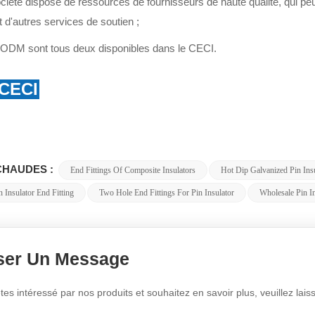
ciété dispose de ressources de fournisseurs de haute qualité, qui pe
et d'autres services de soutien ;
ODM sont tous deux disponibles dans le CECI.
 CECI
CHAUDES :
End Fittings Of Composite Insulators
Hot Dip Galvanized Pin Insu
 Insulator End Fitting
Two Hole End Fittings For Pin Insulator
Wholesale Pin In
ser Un Message
tes intéressé par nos produits et souhaitez en savoir plus, veuillez l