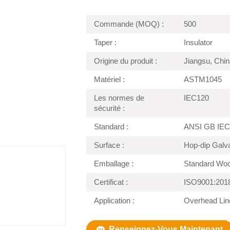
Commande (MOQ) :
500
Taper :
Insulator
Origine du produit :
Jiangsu, Chin
Matériel :
ASTM1045
Les normes de
IEC120
sécurité :
Standard :
ANSI GB IEC
Surface :
Hop-dip Galv
Emballage :
Standard Wo
Certificat :
ISO9001:201
Application :
Overhead Line
Renseignez-Vous Maintenant