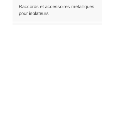
Raccords et accessoires métalliques
pour isolateurs
TIGE FRP pour isolant
New Products
Coupe-fusible en
porcelaine
VOIR PLUS
Fournisseur de coupe-
circuits à fusibles en
silicone CECI 11 kV :
VOIR PLUS
excellents fusibles
Fusible de coupure 11 kV,
15 kV, 27 kV, personnalisé