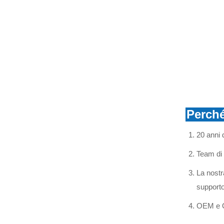
SCOPRI DI PIÙ
Interruttori per fusibili in
silicio
SCOPRI DI PIÙ
isolante in vetro a disco a
doppio ombrello
SCOPRI DI PIÙ
Perché
Isolante aerodinamico in
20 anni 
vetro
SCOPRI DI PIÙ
Team di 
La nostra
Isolante in vetro resistente
supporto
all’inquinamento U70BP
SCOPRI DI PIÙ
OEM e O