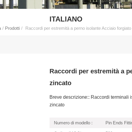
ITALIANO
a
/
Prodotti
/
Raccordi per estremità a perno isolante Acciaio forgiato
Raccordi per estremità a pe
zincato
Breve descrizione:: Raccordi terminali i
zincato
Numero di modello :
Pin Ends Fitt