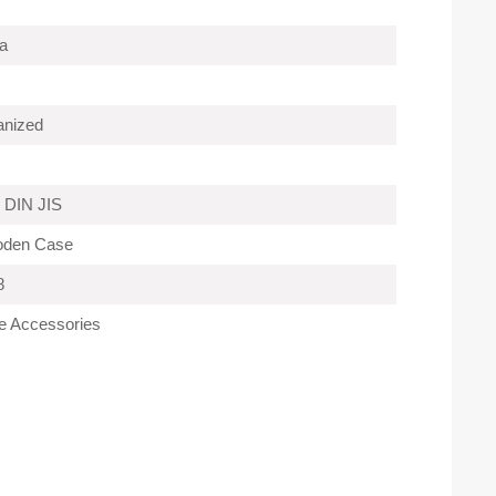
a
anized
 DIN JIS
oden Case
8
e Accessories