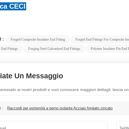
ica CECI
 :
Forged Composite Insulator End Fitting
Forged End Fittings For Composite Ins
 End Fittings
Forging Steel Galvanized End Fittings
Polymer Insulator Pin End F
iate Un Messaggio
teressato ai nostri prodotti e vuoi conoscere maggiori dettagli, lascia u
t :
Raccordi per estremità a perno isolante Acciaio forgiato zincato