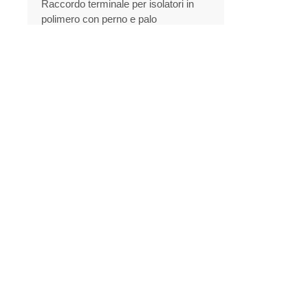
Raccordo terminale per isolatori in
polimero con perno e palo
Scaricatore di sovratensioni
Nuovi Prodotti
Fusibile di sicurezza in
porcellana
SCOPRI DI PIÙ
Fornitori di fusibili al silicio
CECI da 11 kV, eccellenti
fusibili
SCOPRI DI PIÙ
Interruttore fusibile a
caduta 11 kV 15 kV 27 kV
personalizzato