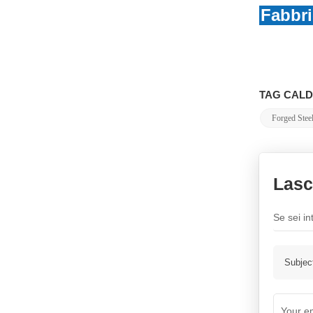
Isolante in sospensione di
Fabbr
vetro
U300B/U420B/U550B
SCOPRI DI PIÙ
TAG CALDI
Forged Steel
Lasc
Se sei in
Subjec