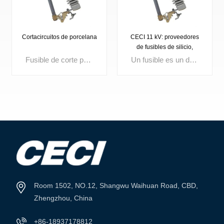
Cortacircuitos de porcelana
CECI 11 kV: proveedores
de fusibles de silicio,
fusibles de excelente
Fusible de corte para exteriores. Tensión nominal: 3 kV, 10 kV, 15 kV, 24 kV, 27 kV, 33 kV, 36 kV. Corriente máxima: 100 A, 200 A.
Un fusible es un dispositivo compacto de protección contra sobrecorriente que funde su elemento interno cuando la corriente excede un límite establecido, interrumpiendo instantáneamente el circuito. Ampliamente utilizados en distribución eléctrica, aparamenta, transformadores y paneles de control, los fusibles de alta calidad garantizan un rápido aislamiento de fallas, mejoran la seguridad del circuito y la confiabilidad del sistema.
calidad.
VER MÁS
VER MÁS
Room 1502, NO.12, Shangwu Waihuan Road, CBD,
Zhengzhou, China
+86-18937178812