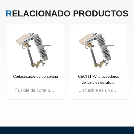
RELACIONADO
PRODUCTOS
Cortacircuitos de porcelana
CECI 11 kV: proveedores
de fusibles de silicio,
fusibles de excelente
Fusible de corte para exteriores. Tensión nominal: 3 kV, 10 kV, 15 kV, 24 kV, 27 kV, 33 kV, 36 kV. Corriente máxima: 100 A, 200 A.
Un fusible es un dispositivo compacto de protección contra sobrecorriente que funde su elemento interno cuando la corriente excede un límite establecido, interrumpiendo instantáneamente el circuito. Ampliamente utilizados en distribución eléctrica, aparamenta, transformadores y paneles de control, los fusibles de alta calidad garantizan un rápido aislamiento de fallas, mejoran la seguridad del circuito y la confiabilidad del sistema.
calidad.