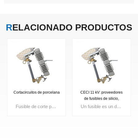
RELACIONADO
PRODUCTOS
Cortacircuitos de porcelana
CECI 11 kV: proveedores
de fusibles de silicio,
fusibles de excelente
Fusible de corte para exteriores. Tensión nominal: 3 kV, 10 kV, 15 kV, 24 kV, 27 kV, 33 kV, 36 kV. Corriente máxima: 100 A, 200 A.
Un fusible es un dispositivo compacto de protección contra sobrecorriente que funde su elemento interno cuando la corriente excede un límite establecido, interrumpiendo instantáneamente el circuito. Ampliamente utilizados en distribución eléctrica, aparamenta, transformadores y paneles de control, los fusibles de alta calidad garantizan un rápido aislamiento de fallas, mejoran la seguridad del circuito y la confiabilidad del sistema.
calidad.