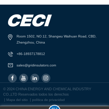
VER MÁS
VER MÁS
Room 1502, NO.12, Shangwu Waihuan Road, CBD,
Zhengzhou, China
+86-18937178812
sales@gridinsulators.com
© 2024 CHINA ENERGY AND CHEMICAL INDUSTRY
CO.,LTD Reservados todos los derechos
|
|
Mapa del sitio
política de privacidad