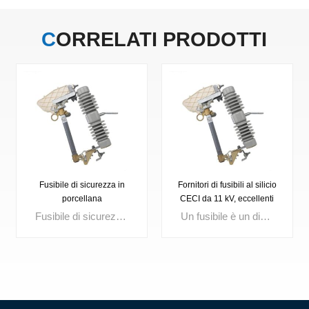
CORRELATI
PRODOTTI
Fusibile di sicurezza in
Fornitori di fusibili al silicio
porcellana
CECI da 11 kV, eccellenti
fusibili
Fusibile di sicurezza per esterni Tensione nominale: 3 kV, 10 kV, 15 kV, 24 kV, 27 kV, 33 kV, 36 kV Corrente fino a: 100 A, 200 A
Un fusibile è un dispositivo di protezione da sovracorrente compatto che fonde il suo elemento interno quando la corrente supera un limite impostato, interrompendo istantaneamente il circuito. Ampiamente utilizzati nella distribuzione di energia, nei quadri elettrici, nei trasformatori e nei quadri di controllo, i fusibili di alta qualità garantiscono un rapido isolamento dei guasti, migliorano la sicurezza dei circuiti e l’affidabilità del sistema.