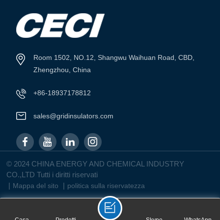
SCOPRI DI
SCOPRI DI
PIÙ
PIÙ
Room 1502, NO.12, Shangwu Waihuan Road, CBD,
Zhengzhou, China
+86-18937178812
sales@gridinsulators.com
© 2024 CHINA ENERGY AND CHEMICAL INDUSTRY
CO.,LTD Tutti i diritti riservati
|
|
Mappa del sito
politica sulla riservatezza