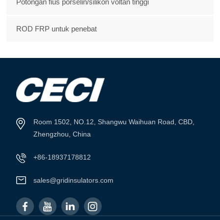
Potongan fius porselin/silikon voltan tinggi
ROD FRP untuk penebat
Room 1502, NO.12, Shangwu Waihuan Road, CBD,
Zhengzhou, China
+86-18937178812
sales@gridinsulators.com