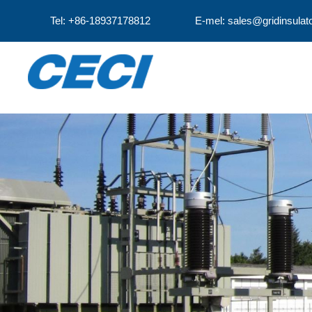
Tel: +86-18937178812
E-mel: sales@gridinsulat