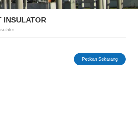
T INSULATOR
sulator
Petikan Sekarang