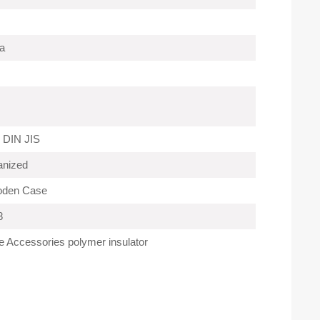
a
 DIN JIS
anized
oden Case
8
 Accessories polymer insulator