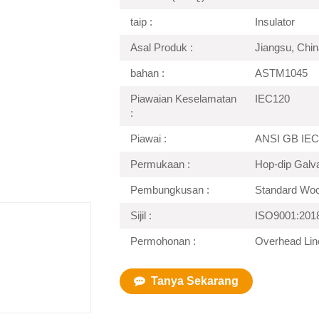
taip :
Insulator
Asal Produk :
Jiangsu, Chin
bahan :
ASTM1045
Piawaian Keselamatan
IEC120
:
Piawai :
ANSI GB IEC
Permukaan :
Hop-dip Galv
Pembungkusan :
Standard Wo
Sijil :
ISO9001:201
Permohonan :
Overhead Line
Tanya Sekarang