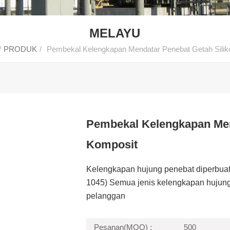
MELAYU
/
PRODUK
/
Pembekal Kelengkapan Mendatar Penebat Getah Silik
Pembekal Kelengkapan Men
Komposit
Kelengkapan hujung penebat diperbuat d
1045) Semua jenis kelengkapan hujung
pelanggan
Pesanan(MOQ) :
500