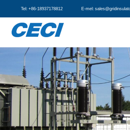
Tel: +86-18937178812
E-mel: sales@gridinsulat