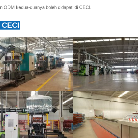
 ODM kedua-duanya boleh didapati di CECI.
g CECI