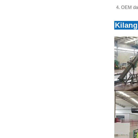
LIHAT LEBIH LANJUT
OEM dan
Kilan