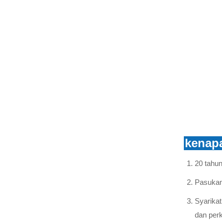
Potongan Fius Silikon
LIHAT LEBIH LANJUT
penebat kaca cakera
payung berkembar
LIHAT LEBIH LANJUT
penebat kaca
aerodinamik
LIHAT LEBIH LANJUT
kenapa
20 tahu
penebat kaca tahan
pencemaran U70BP
Pasukan
LIHAT LEBIH LANJUT
Syarika
penebat ampaian kaca
dan per
U300B/U420B/U550B