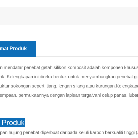
mat Produk
n mendatar penebat getah silikon komposit adalah komponen khusu
rik. Kelengkapan ini direka bentuk untuk menyambungkan penebat g
ruktur sokongan seperti tiang, lengan silang atau kurungan.Kelengkapa
empaan, permukaannya dengan lapisan tergalvani celup panas, lub
ri Produk
pan hujung penebat diperbuat daripada keluli karbon berkualiti tingg