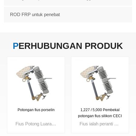
ROD FRP untuk penebat
PERHUBUNGAN
PRODUK
Potongan fius porselin
1,227 / 5,000 Pembekal
potongan fius silikon CECI
11kV fius yang sangat baik
Fius Potong Luaran Voltan berkadar: 3kV, 10kV, 15kV, 24kV, 27kV, 33kV, 36kV Arus sehingga: 100A, 200A
Fius ialah peranti perlindungan arus lebih padat yang mencairkan elemen dalamannya apabila arus melebihi had yang ditetapkan, serta-merta mengganggu litar. Digunakan secara meluas dalam pengagihan kuasa, suis, transformer dan panel kawalan, fius berkualiti tinggi memastikan pengasingan kerosakan pantas, meningkatkan keselamatan litar dan meningkatkan kebolehpercayaan sistem.