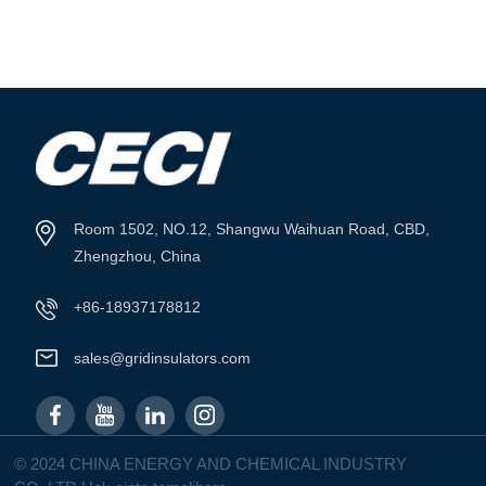
LIHAT LEBIH
LIHAT LEBIH
LANJUT
LANJUT
Room 1502, NO.12, Shangwu Waihuan Road, CBD,
Zhengzhou, China
+86-18937178812
sales@gridinsulators.com
© 2024 CHINA ENERGY AND CHEMICAL INDUSTRY