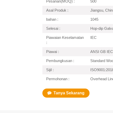
Pesanan(MOQ) :
500
Asal Produk :
Jiangsu, Chin
bahan :
1045
Selesai :
Hop-dip Galv
Piawaian Keselamatan
IEC
:
Piawai :
ANSI GB IEC
Pembungkusan :
Standard Wo
Sijil :
ISO9001:201
Permohonan :
Overhead Lin
Tanya Sekarang