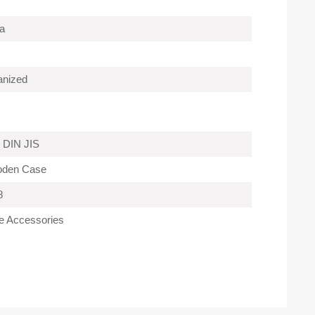
a
anized
 DIN JIS
oden Case
8
e Accessories