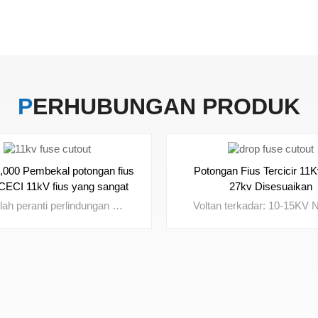
PERHUBUNGAN
PRODUK
5,000 Pembekal potongan fius
Potongan Fius Tercicir 11
 CECI 11kV fius yang sangat
27kv Disesuaikan
baik
Fius ialah peranti perlindungan arus lebih padat yang mencairkan elemen dalamannya apabila arus melebihi had yang ditetapkan, serta-merta mengganggu litar. Digunakan secara meluas dalam pengagihan kuasa, suis, transformer dan panel kawalan, fius berkualiti tinggi memastikan pengasingan kerosakan pantas, meningkatkan keselamatan litar dan meningkatkan kebolehpercayaan sistem.