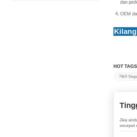
dan per
ROD FRP untuk penebat
OEM dan
Produk Baru
Kilan
Potongan fius porselin
LIHAT LEBIH LANJUT
HOT TAGS
1,227 / 5,000 Pembekal
70kN Tongue
potongan fius silikon CECI
11kV fius yang sangat
LIHAT LEBIH LANJUT
baik
Ting
Potongan Fius Tercicir
11Kv 15kv 27kv
Disesuaikan
LIHAT LEBIH LANJUT
Jika and
secepat 