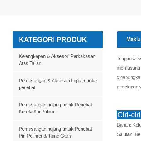
KATEGORI PRODUK
Maklu
Kelengkapan & Aksesori Perkakasan
Tongue cle
Atas Talian
memasang wa
digabungkan
Pemasangan & Aksesori Logam untuk
penetapan w
penebat
Pemasangan hujung untuk Penebat
Kereta Api Polimer
Ciri-ci
Bahan: Kel
Pemasangan hujung untuk Penebat
Salutan: Be
Pin Polimer & Tiang Garis