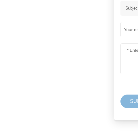
Potongan Fius Silikon
LIHAT LEBIH LANJUT
Subjec
penebat kaca cakera
payung berkembar
LIHAT LEBIH LANJUT
penebat kaca
aerodinamik
LIHAT LEBIH LANJUT
penebat kaca tahan
pencemaran U70BP
LIHAT LEBIH LANJUT
penebat ampaian kaca
U300B/U420B/U550B
LIHAT LEBIH LANJUT