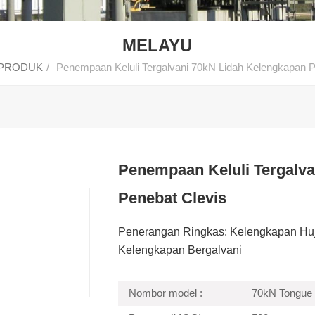
MELAYU
PRODUK
/
Penempaan Keluli Tergalvani 70kN Lidah Kelengkapan P
Penempaan Keluli Tergalva
Penebat Clevis
Penerangan Ringkas: Kelengkapan Hu
Kelengkapan Bergalvani
Nombor model :
70kN Tongue 