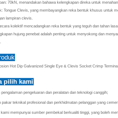
eban: 70kN, menandakan bahawa kelengkapan direka untuk menaha
k: Tongue Clevis, yang membayangkan reka bentuk khusus untuk me
an lampiran clevis.
ni secara kolektif mencadangkan reka bentuk yang teguh dan tahan las
gkapan hujung penebat adalah penting untuk menyokong dan menya
.
roduk
 pilih kami
n pengalaman pengeluaran dan peralatan dan teknologi canggih;
 pakar teknikal profesional dan perkhidmatan pelanggan yang cemer
t kami mempunyai sumber pembekal berkualiti tinggi, yang boleh men