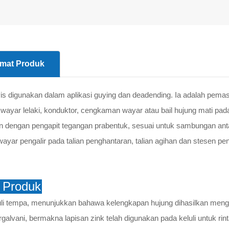
mat Produk
vis digunakan dalam aplikasi guying dan deadending. Ia adalah pe
yar lelaki, konduktor, cengkaman wayar atau bail hujung mati pada
 dengan pengapit tegangan prabentuk, sesuai untuk sambungan anta
ayar pengalir pada talian penghantaran, talian agihan dan stesen pe
ri Produk
uli tempa, menunjukkan bahawa kelengkapan hujung dihasilkan men
rgalvani, bermakna lapisan zink telah digunakan pada keluli untuk rin