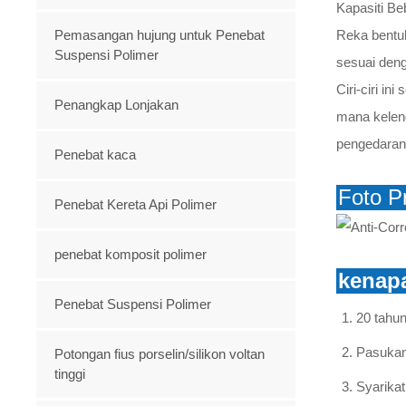
Kapasiti B
Pemasangan hujung untuk Penebat
Reka bentu
Suspensi Polimer
sesuai deng
Ciri-ciri i
Penangkap Lonjakan
mana kelen
pengedaran
Penebat kaca
Foto P
Penebat Kereta Api Polimer
penebat komposit polimer
kenapa
Penebat Suspensi Polimer
20 tahu
Pasukan
Potongan fius porselin/silikon voltan
tinggi
Syarika