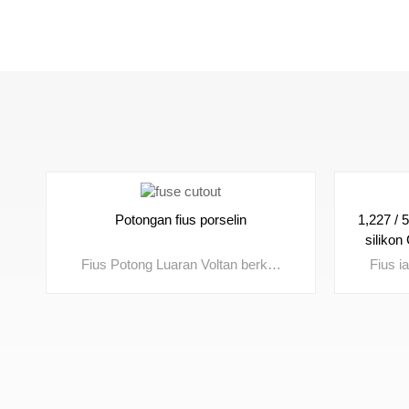
Potongan fius porselin
1,227 / 
silikon
Fius Potong Luaran Voltan berkadar: 3kV, 10kV, 15kV, 24kV, 27kV, 33kV, 36kV Arus sehingga: 100A, 200A