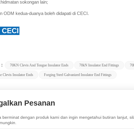
khidmatan sokongan lain;
 ODM kedua-duanya boleh didapati di CECI.
g CECI
 :
70KN Clevis And Tongue Insulator Ends
70kN Insulator End Fittings
70
 Clevis Insulator Ends
Forging Steel Galvanized Insulator End Fittings
galkan Pesanan
a berminat dengan produk kami dan ingin mengetahui butiran lanjut, si
mungkin.