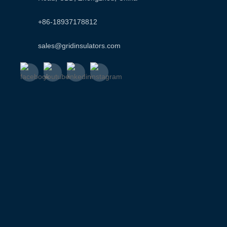
+86-18937178812
sales@gridinsulators.com