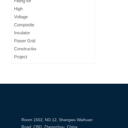
Room 1502, NO.12, Shangwu Waihuan
Road, CBD, Zhengzhou, China