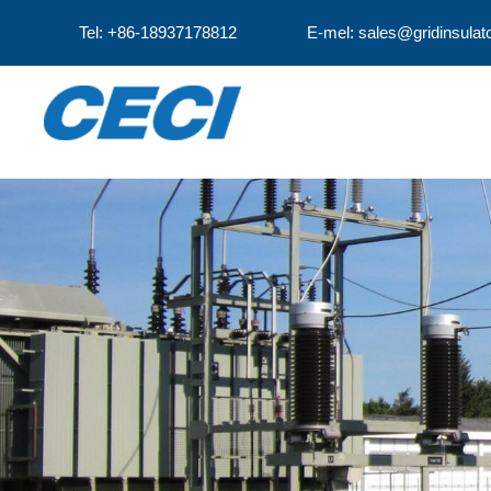
Tel: +86-18937178812
E-mel: sales@gridinsulat