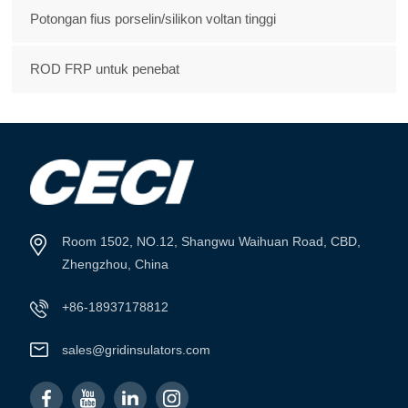
Potongan fius porselin/silikon voltan tinggi
ROD FRP untuk penebat
Room 1502, NO.12, Shangwu Waihuan Road, CBD,
Zhengzhou, China
+86-18937178812
sales@gridinsulators.com