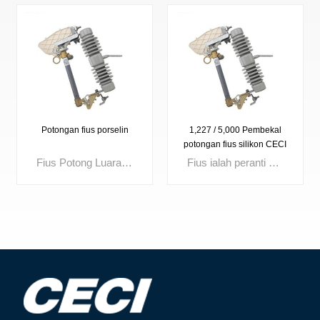
Potongan fius porselin
1,227 / 5,000 Pembekal
potongan fius silikon CECI
11kV fius yang sangat baik
Fius Potong Luaran Voltan berkadar: 3kV, 10kV, 15kV, 24kV, 27kV, 33kV, 36kV Arus sehingga: 100A, 200A
Fius ialah peranti perlindungan arus lebih padat yang mencairkan elemen dalamannya apabila arus melebihi had yang ditetapkan, serta-merta mengganggu litar. Digunakan secara meluas dalam pengagihan kuasa, suis, transformer dan panel kawalan, fius berkualiti tinggi memastikan pengasingan kerosakan pantas, meningkatkan keselamatan litar dan meningkatkan kebolehpercayaan sistem.
LIHAT LEBIH
LIHAT LEBIH
LANJUT
LANJUT